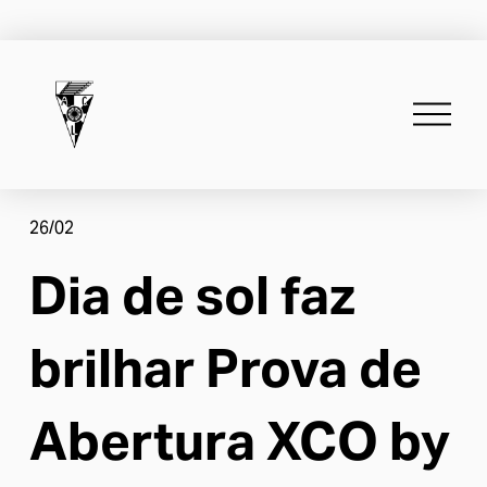
A
b
r
i
r
m
26/02
e
n
Dia de sol faz
u
brilhar Prova de
Abertura XCO by