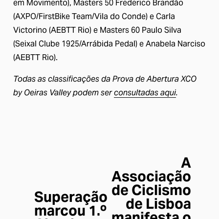
em Movimento), Masters 50 Frederico Brandão 
(AXPO/FirstBike Team/Vila do Conde) e Carla 
Victorino (AEBTT Rio) e Masters 60 Paulo Silva 
(Seixal Clube 1925/Arrábida Pedal) e Anabela Narciso 
(AEBTT Rio). 
Todas as classificações da Prova de Abertura XCO 
by Oeiras Valley podem ser 
consultadas aqui
.
A
P
Associação
r
de Ciclismo
ó
Superação
A
de Lisboa
x
marcou 1.º
n
manifesta o
i