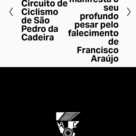
Circuito de
t
seu
m
Ciclismo
e
profundo
o
de São
r
pesar pelo
Pedro da
i
falecimento
Cadeira
o
de
r
Francisco
Araújo